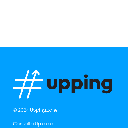
© 2024 Upping.zone
Consalta Up d.o.o.