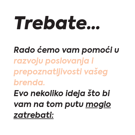
Trebate...
Rado ćemo vam pomoći u
razvoju poslovanja i
prepoznatljivosti vašeg
brenda.
Evo nekoliko ideja što bi
vam na tom putu
moglo
zatrebati: