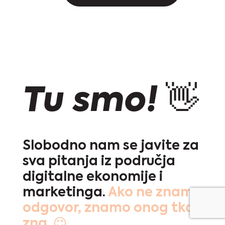
Tu smo! 👋
Slobodno nam se javite za
sva pitanja iz područja
digitalne ekonomije i
marketinga.
Ako ne znamo
odgovor, znamo onog tko
zna. 😉