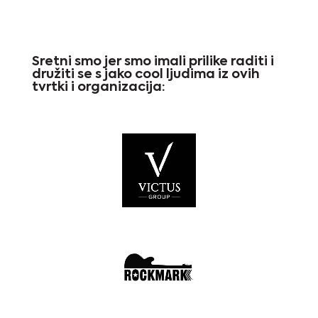
Sretni smo jer smo imali prilike raditi i
družiti se s jako cool ljudima iz ovih
tvrtki i organizacija: