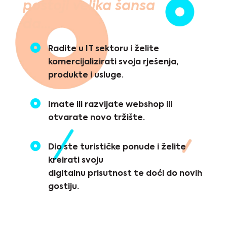
postoji velika šansa
da…
Radite u IT sektoru i želite
komercijalizirati svoja rješenja,
produkte i usluge.
Imate ili razvijate webshop ili
otvarate novo tržište.
Dio ste turističke ponude i želite
kreirati svoju
digitalnu prisutnost te doći do novih
gostiju.